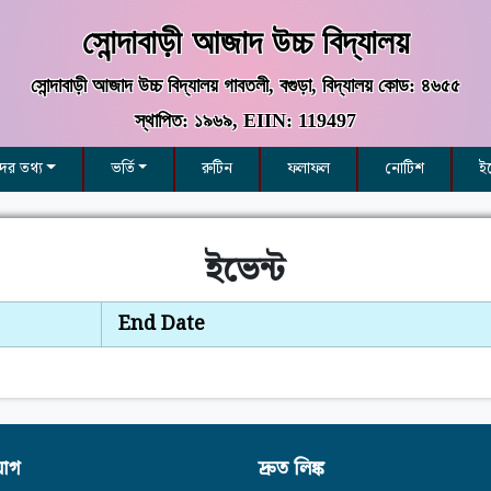
সোন্দাবাড়ী আজাদ উচ্চ বিদ্যালয়
সোন্দাবাড়ী আজাদ উচ্চ বিদ্যালয় গাবতলী, বগুড়া, বিদ্যালয় কোড: ৪৬৫৫
স্থাপিত: ১৯৬৯, EIIN: 119497
ীদের তথ্য
ভর্তি
রুটিন
ফলাফল
নোটিশ
ই
ইভেন্ট
End Date
োগ
দ্রুত লিঙ্ক