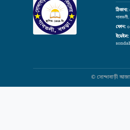
ঠিকানা:
গাবতলী,
ফোন:
০
ইমেইল:
sonda
© সোন্দাবাড়ী আজা