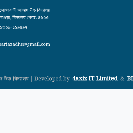
সোন্দাবাড়ী আজাদ উচ্চ বিদ্যালয়
 বগুড়া, বিদ্যালয় কোড: ৪৬৫৫
১৩০৯-১১৯৪৯৭
bariazadhs@gmail.com
4axiz IT Limited
B
দ উচ্চ বিদ্যালয় | Developed by
&