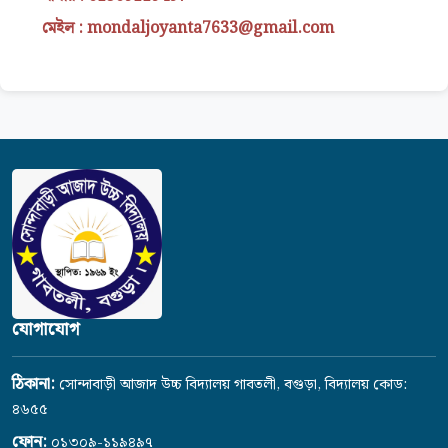
মেইল : mondaljoyanta7633@gmail.com
যোগাযোগ
ঠিকানা:
সোন্দাবাড়ী আজাদ উচ্চ বিদ্যালয় গাবতলী, বগুড়া, বিদ্যালয় কোড:
৪৬৫৫
ফোন:
০১৩০৯-১১৯৪৯৭