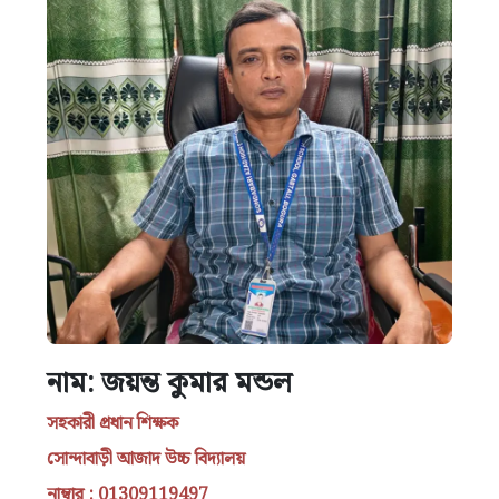
নাম: জয়ন্ত কুমার মন্ডল
সহকারী প্রধান শিক্ষক
সোন্দাবাড়ী আজাদ উচ্চ বিদ্যালয়
নাম্বার : 01309119497